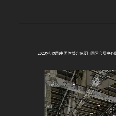
2023(第40届)中国体博会在厦门国际会展