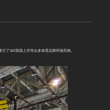
，吸引了365英国上市等众多体育品牌同场亮相。