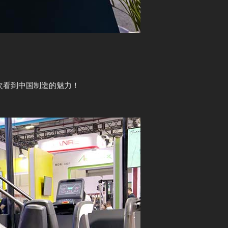
界再次看到中国制造的魅力！