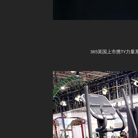
365英国上市携TY力量