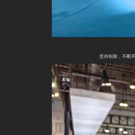
坚持创新，不断开