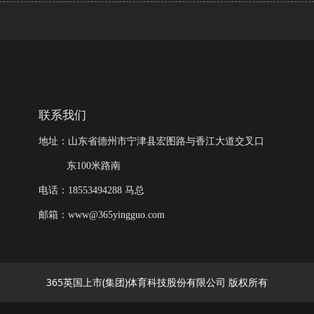
联系我们
地址：山东省德州市宁津县宏图路与香江大道交叉口
东100米路南
电话：18553494288 马总
邮箱：www@365yingguo.com
365英国上市(集团)体育科技股份有限公司 版权所有