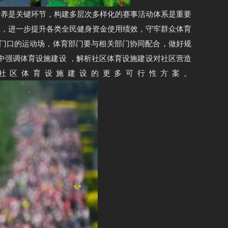
培养是关键环节，构建多层次多样化的赛事活动体系是重要
理，进一步提升各类全民健身资金使用绩效，守牢群众体育
家门口的运动场，体育部门要与相关部门协同配合，做好规
中强调体育设施建设 ，解析社区体育设施建设对社区营造
社区体育设施建设的更多可行性方案。