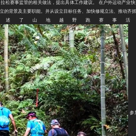
拉松赛事监管的相关做法，提出具体工作建议。 在户外运动产业
立的背景及主要职能。并从设立目标任务、加快修规立法、推动齐
阐述了山地越野跑赛事活
参