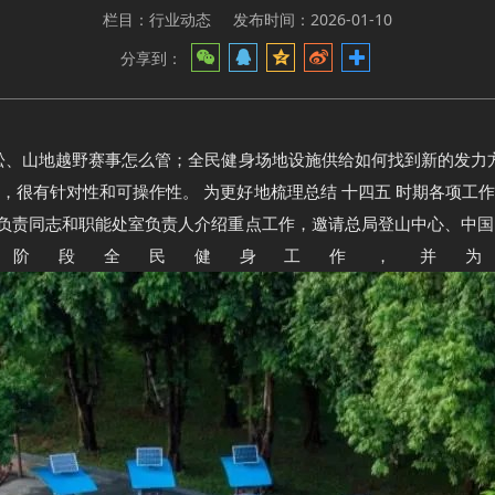
栏目：行业动态
发布时间：2026-01-10
分享到：
、山地越野赛事怎么管；全民健身场地设施供给如何找到新的发力方
，很有针对性和可操作性。 为更好地梳理总结 十四五 时期各项工
体司负责同志和职能处室负责人介绍重点工作，邀请总局登山中心、中
官阶段全民健身工作，并为