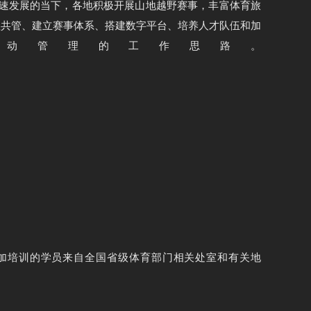
快速发展的当下，各地积极开展山地越野赛事，丰富体育旅
抓共管、建立赛事体系、搭建数字平台、培养人才队伍和加
动管理的工作思路。
加培训的学员来自全国省级体育部门相关处室和有关地