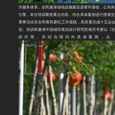
共服务体系，全民健身场地设施建设是硬件基础，公共体
引擎。本次培训聚焦重点内容，结合具体案例进行授课交
赛事活动安全和赛风赛纪工作底线，高质量完成十五运会
划。培训班邀请中国城市规划设计研究院相关专家以《社
的作用，并结合国内外具体案例，从