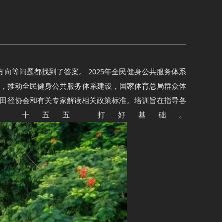
向等问题都找到了答案。 2025年全民健身公共服务体系
作，推动全民健身公共服务体系建设，国家体育总局群众体
国田径协会和有关专家解读相关政策标准。培训旨在指导各
 十五五 打好基础。