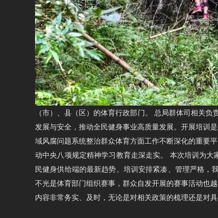
（市）、县（区）的体育行政部门。 总局群体司相关负
发展与安全，推动全民健身事业高质量发展。开展培训是
域风腐问题系统整治群众体育方面工作不断深化的重要平
动中央八项规定精神学习教育走深走实。 本次培训为大
民健身供给端的最新趋势。培训安排紧凑、管理严格，我
不光是体育部门组织赛事，群众自发开展的赛事活动也越
内容非常务实、及时，无论是对相关政策的梳理还是对具