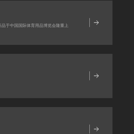
列新品于中国国际体育用品博览会隆重上