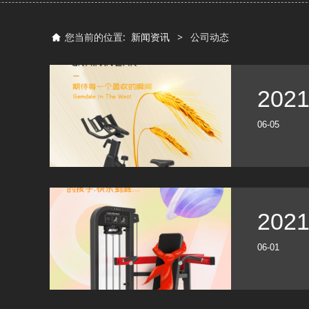
您当前的位置:
新闻资讯
>
公司动态
202
06-05
202
06-01