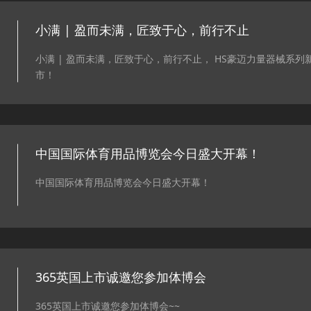
小满 | 盈而未满，匠致于心，前行不止
1
小满 | 盈而未满，匠致于心，前行不止， HS豪迈力量器械系
市！
中国国际体育用品博览会今日盛大开幕！
1
中国国际体育用品博览会今日盛大开幕！
365英国上市诚邀您参加体博会
1
365英国上市诚邀您参加体博会~~