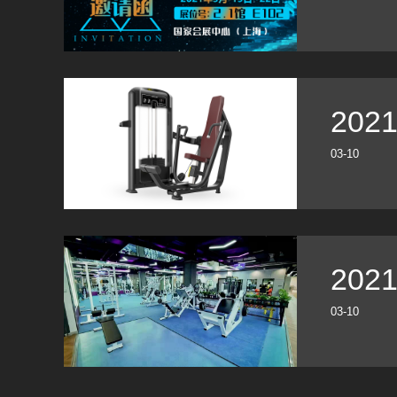
202
03-10
202
03-10