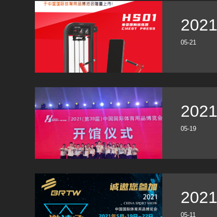
202
05-21
202
05-19
202
05-11