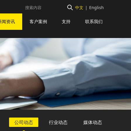
中文
|
English
新闻资讯
客户案例
支持
联系我们
公司动态
行业动态
媒体动态