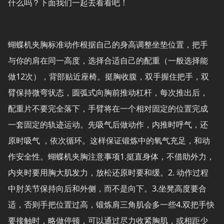
什么吗？下面我们一起去看看吧！
蝴蝶机夹胸标准动作根据自己的身高调整坐垫位置，把手
与你的肩在同一高度，选择合适自己的配重（一般选择能
做12次），背部贴近座椅。挺胸收腹，双手握住把手，双
臂保持微弯状态，圆弧式向胸前推动杠杆，每次推出后，
配重片不要完全落下，手臂将在一个相对固定的位置完成
一套固定的轨迹运动。先吸气后做动作，内推时呼气，还
原时吸气 ，依次循环。这样保证锻炼中的氧气充足，和动
作安全性。蝴蝶机夹胸注意事项1.挺直身体，不借助外力，
内夹时要用胸大肌发力，放松还原时要和缓。2. 动作过程
中肘关节保持向后和外侧，而不是向下。3.坐凳高度要合
适，否则手把位置过高，锻炼肩三角肌会多一些4.双把手快
要接触时，略做停顿，可以通过尽力收紧胸肌，或相距少