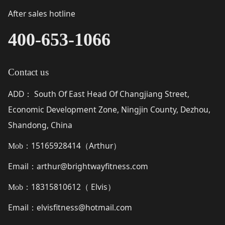
After sales hotline
400-653-1066
Contact us
ADD
South Of East Head Of Changjiang Street,
：
Economic Development Zone, Ningjin County, Dezhou,
Shandong, China
15165928414（
Arthur
）
Mob：
Email
arthur@brightwayfitness.com
：
18315810612（
Elvis
）
Mob：
Email
elvisfitness@hotmail.com
：